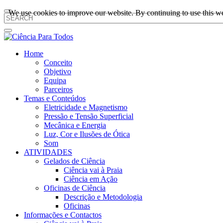
We use cookies to improve our website. By continuing to use this we
Home
Conceito
Objetivo
Equipa
Parceiros
Temas e Conteúdos
Eletricidade e Magnetismo
Pressão e Tensão Superficial
Mecânica e Energia
Luz, Cor e Ilusões de Ótica
Som
ATIVIDADES
Gelados de Ciência
Ciência vai à Praia
Ciência em Ação
Oficinas de Ciência
Descrição e Metodologia
Oficinas
Informações e Contactos