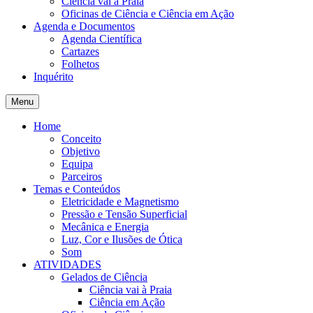
Ciência vai à Praia
Oficinas de Ciência e Ciência em Ação
Agenda e Documentos
Agenda Científica
Cartazes
Folhetos
Inquérito
Menu
Home
Conceito
Objetivo
Equipa
Parceiros
Temas e Conteúdos
Eletricidade e Magnetismo
Pressão e Tensão Superficial
Mecânica e Energia
Luz, Cor e Ilusões de Ótica
Som
ATIVIDADES
Gelados de Ciência
Ciência vai à Praia
Ciência em Ação