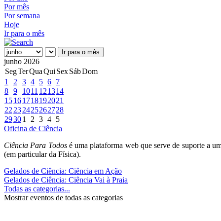
Por mês
Por semana
Hoje
Ir para o mês
Ir para o mês
junho 2026
Seg
Ter
Qua
Qui
Sex
Sáb
Dom
1
2
3
4
5
6
7
8
9
10
11
12
13
14
15
16
17
18
19
20
21
22
23
24
25
26
27
28
29
30
1
2
3
4
5
Oficina de Ciência
Ciência Para Todos
é uma plataforma web que serve de suporte a um
(em particular da Física).
Gelados de Ciência: Ciência em Ação
Gelados de Ciência: Ciência Vai à Praia
Todas as categorias...
Mostrar eventos de todas as categorias