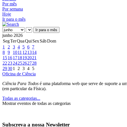
Por mês
Por semana
Hoje
Ir para o mês
Ir para o mês
junho 2026
Seg
Ter
Qua
Qui
Sex
Sáb
Dom
1
2
3
4
5
6
7
8
9
10
11
12
13
14
15
16
17
18
19
20
21
22
23
24
25
26
27
28
29
30
1
2
3
4
5
Oficina de Ciência
Ciência Para Todos
é uma plataforma web que serve de suporte a um
(em particular da Física).
Todas as categorias...
Mostrar eventos de todas as categorias
Subscreva a nossa Newsletter