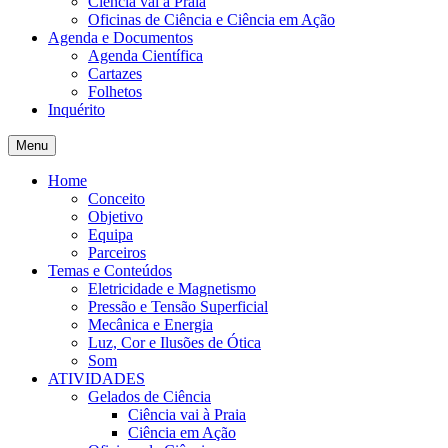
Ciência vai à Praia
Oficinas de Ciência e Ciência em Ação
Agenda e Documentos
Agenda Científica
Cartazes
Folhetos
Inquérito
Menu
Home
Conceito
Objetivo
Equipa
Parceiros
Temas e Conteúdos
Eletricidade e Magnetismo
Pressão e Tensão Superficial
Mecânica e Energia
Luz, Cor e Ilusões de Ótica
Som
ATIVIDADES
Gelados de Ciência
Ciência vai à Praia
Ciência em Ação