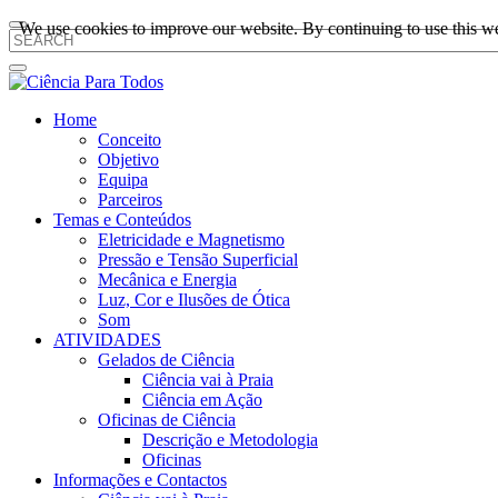
We use cookies to improve our website. By continuing to use this we
Home
Conceito
Objetivo
Equipa
Parceiros
Temas e Conteúdos
Eletricidade e Magnetismo
Pressão e Tensão Superficial
Mecânica e Energia
Luz, Cor e Ilusões de Ótica
Som
ATIVIDADES
Gelados de Ciência
Ciência vai à Praia
Ciência em Ação
Oficinas de Ciência
Descrição e Metodologia
Oficinas
Informações e Contactos