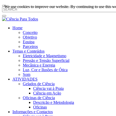
We use cookies to improve our website. By continuing to use this we
Home
Conceito
Objetivo
Equipa
Parceiros
Temas e Conteúdos
Eletricidade e Magnetismo
Pressão e Tensão Superficial
Mecânica e Energia
Luz, Cor e Ilusões de Ótica
Som
ATIVIDADES
Gelados de Ciência
Ciência vai à Praia
Ciência em Ação
Oficinas de Ciência
Descrição e Metodologia
Oficinas
Informações e Contactos