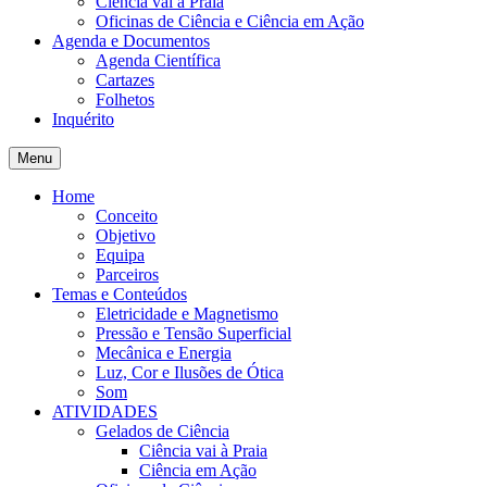
Ciência vai à Praia
Oficinas de Ciência e Ciência em Ação
Agenda e Documentos
Agenda Científica
Cartazes
Folhetos
Inquérito
Menu
Home
Conceito
Objetivo
Equipa
Parceiros
Temas e Conteúdos
Eletricidade e Magnetismo
Pressão e Tensão Superficial
Mecânica e Energia
Luz, Cor e Ilusões de Ótica
Som
ATIVIDADES
Gelados de Ciência
Ciência vai à Praia
Ciência em Ação