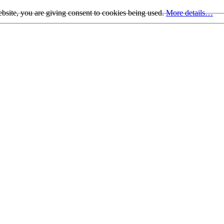
bsite, you are giving consent to cookies being used.
More details…