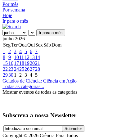
Por mês
Por semana
Hoje
Ir para o mês
Ir para o mês
junho 2026
Seg
Ter
Qua
Qui
Sex
Sáb
Dom
1
2
3
4
5
6
7
8
9
10
11
12
13
14
15
16
17
18
19
20
21
22
23
24
25
26
27
28
29
30
1
2
3
4
5
Gelados de Ciência: Ciência em Ação
Todas as categorias...
Mostrar eventos de todas as categorias
Subscreva a nossa Newsletter
Copyright © 2026 Ciência Para Todos