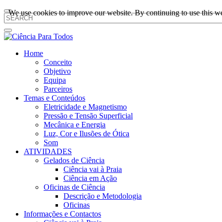
We use cookies to improve our website. By continuing to use this we
Home
Conceito
Objetivo
Equipa
Parceiros
Temas e Conteúdos
Eletricidade e Magnetismo
Pressão e Tensão Superficial
Mecânica e Energia
Luz, Cor e Ilusões de Ótica
Som
ATIVIDADES
Gelados de Ciência
Ciência vai à Praia
Ciência em Ação
Oficinas de Ciência
Descrição e Metodologia
Oficinas
Informações e Contactos