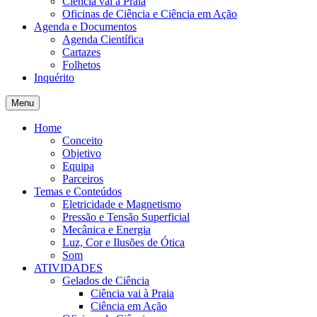
Ciência vai à Praia
Oficinas de Ciência e Ciência em Ação
Agenda e Documentos
Agenda Científica
Cartazes
Folhetos
Inquérito
Menu
Home
Conceito
Objetivo
Equipa
Parceiros
Temas e Conteúdos
Eletricidade e Magnetismo
Pressão e Tensão Superficial
Mecânica e Energia
Luz, Cor e Ilusões de Ótica
Som
ATIVIDADES
Gelados de Ciência
Ciência vai à Praia
Ciência em Ação