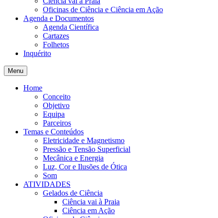
Ciência vai à Praia
Oficinas de Ciência e Ciência em Ação
Agenda e Documentos
Agenda Científica
Cartazes
Folhetos
Inquérito
Menu
Home
Conceito
Objetivo
Equipa
Parceiros
Temas e Conteúdos
Eletricidade e Magnetismo
Pressão e Tensão Superficial
Mecânica e Energia
Luz, Cor e Ilusões de Ótica
Som
ATIVIDADES
Gelados de Ciência
Ciência vai à Praia
Ciência em Ação