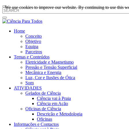
We use cookies to improve our website. By continuing to use this we
Home
Conceito
Objetivo
Equipa
Parceiros
Temas e Conteúdos
Eletricidade e Magnetismo
Pressão e Tensão Superficial
Mecânica e Energia
Luz, Cor e Ilusões de Ótica
Som
ATIVIDADES
Gelados de Ciência
Ciência vai à Praia
Ciência em Ação
Oficinas de Ciência
Descrição e Metodologia
Oficinas
Informações e Contactos