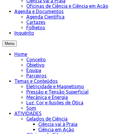
Ciência vai à Praia
Oficinas de Ciência e Ciência em Ação
Agenda e Documentos
Agenda Científica
Cartazes
Folhetos
Inquérito
Menu
Home
Conceito
Objetivo
Equipa
Parceiros
Temas e Conteúdos
Eletricidade e Magnetismo
Pressão e Tensão Superficial
Mecânica e Energia
Luz, Cor e Ilusões de Ótica
Som
ATIVIDADES
Gelados de Ciência
Ciência vai à Praia
Ciência em Ação