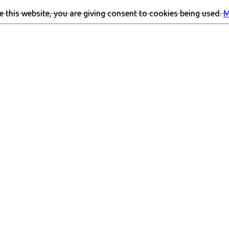
 this website, you are giving consent to cookies being used.
M