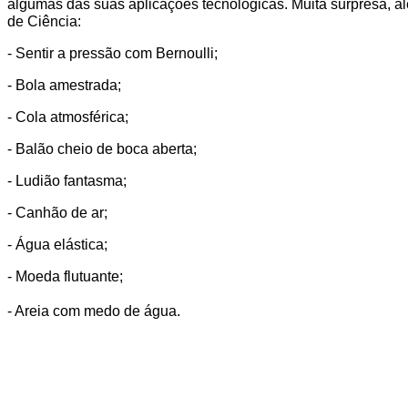
algumas das suas aplicações tecnológicas. Muita surpresa, al
de Ciência:
- Sentir a pressão com Bernoulli;
- Bola amestrada;
- Cola atmosférica;
- Balão cheio de boca aberta;
- Ludião fantasma;
- Canhão de ar;
- Água elástica;
- Moeda flutuante;
- Areia com medo de água.