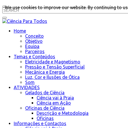
We use cookies to improve our website. By continuing to use
Home
Conceito
Objetivo
Equipa
Parceiros
Temas e Conteúdos
Eletricidade e Magnetismo
Pressão e Tensão Superficial
Mecânica e Energia
Luz, Cor e Ilusões de Ótica
Som
ATIVIDADES
Gelados de Ciência
Ciência vai à Praia
Ciência em Ação
Oficinas de Ciência
Descrição e Metodologia
Oficinas
Informações e Contactos