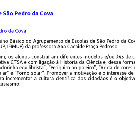
e São Pedro da Cova
Ensino Básico do Agrupamento de Escolas de São Pedro da Cov
UP, IFIMUP) da professora Ana Cachide Praça Pedroso.
mum, os alunos construíram diferentes modelos e/ou
kits
de c
tiva CTSA e com ligação à Historia da Ciência e, dessa forma
Andorinha equilibrista”, “Periquito no poleiro”, “Roda de cor
e ar” e “Forno solar”. Promover a motivação e o interesse de 
ara incrementar a cultura científica dos cidadãos é o objeti
tusiasmo.