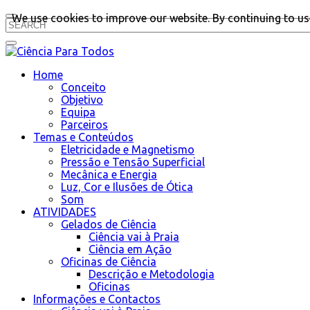
We use cookies to improve our website. By continuing to use
Home
Conceito
Objetivo
Equipa
Parceiros
Temas e Conteúdos
Eletricidade e Magnetismo
Pressão e Tensão Superficial
Mecânica e Energia
Luz, Cor e Ilusões de Ótica
Som
ATIVIDADES
Gelados de Ciência
Ciência vai à Praia
Ciência em Ação
Oficinas de Ciência
Descrição e Metodologia
Oficinas
Informações e Contactos