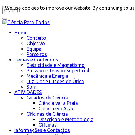
We use cookies to improve our website. By continuing to use
Home
Conceito
Objetivo
Equipa
Parceiros
Temas e Conteúdos
Eletricidade e Magnetismo
Pressão e Tensão Superficial
Mecânica e Energia
Luz, Cor e Ilusões de Ótica
Som
ATIVIDADES
Gelados de Ciência
Ciência vai à Praia
Ciência em Ação
Oficinas de Ciência
Descrição e Metodologia
Oficinas
Informações e Contactos