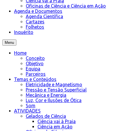
Ciência vai à Praia
Oficinas de Ciência e Ciência em Ação
Agenda e Documentos
Agenda Científica
Cartazes
Folhetos
Inquérito
Menu
Home
Conceito
Objetivo
Equipa
Parceiros
Temas e Conteúdos
Eletricidade e Magnetismo
Pressão e Tensão Superficial
Mecânica e Energia
Luz, Cor e Ilusões de Ótica
Som
ATIVIDADES
Gelados de Ciência
Ciência vai à Praia
Ciência em Ação