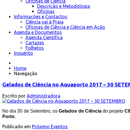
Oficinas de Ciência
Descrição e Metodologia
Oficinas
Informações e Contactos
Ciência vai à Praia
Oficinas de Ciência e Ciência em Ação
Agenda e Documentos
Agenda Científica
Cartazes
Folhetos
Inquérito
Home
Navegação
Gelados de Ciência no Aquaporto 2017 – 30 SET
Escrito por
Administradora
No dia 30 de Setembro, os
Gelados de Ciência
do projeto
C
Porto
.
Publicado em
Próximo Eventos