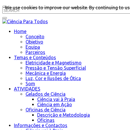
We use cookies to improve our website. By continuing to use
Home
Conceito
Objetivo
Equipa
Parceiros
Temas e Conteúdos
Eletricidade e Magnetismo
Pressão e Tensão Superficial
Mecânica e Energia
Luz, Cor e Ilusões de Ótica
Som
ATIVIDADES
Gelados de Ciência
Ciência vai à Praia
Ciência em Ação
Oficinas de Ciência
Descrição e Metodologia
Oficinas
Informações e Contactos