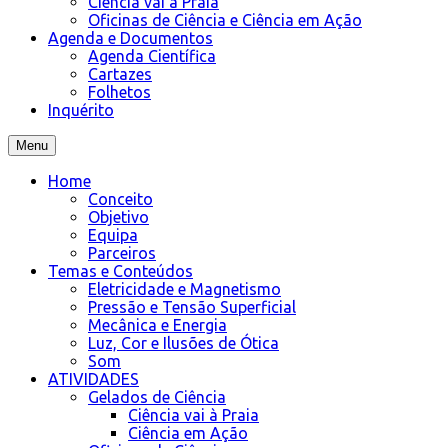
Ciência vai à Praia
Oficinas de Ciência e Ciência em Ação
Agenda e Documentos
Agenda Científica
Cartazes
Folhetos
Inquérito
Menu
Home
Conceito
Objetivo
Equipa
Parceiros
Temas e Conteúdos
Eletricidade e Magnetismo
Pressão e Tensão Superficial
Mecânica e Energia
Luz, Cor e Ilusões de Ótica
Som
ATIVIDADES
Gelados de Ciência
Ciência vai à Praia
Ciência em Ação