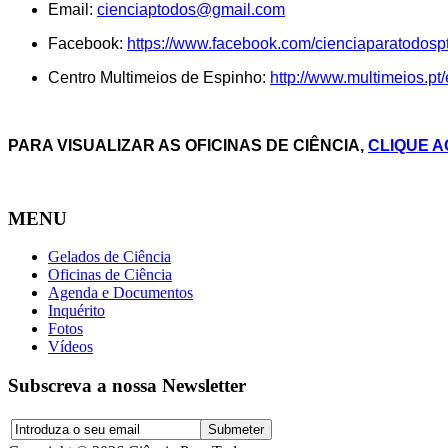
Email:
cienciaptodos@gmail.com
Facebook:
https://www.facebook.com/cienciaparatodospt
Centro Multimeios de Espinho:
http://www.multimeios.pt/
PARA VISUALIZAR AS OFICINAS DE CIÊNCIA,
CLIQUE A
MENU
Gelados de Ciência
Oficinas de Ciência
Agenda e Documentos
Inquérito
Fotos
Vídeos
Subscreva a nossa Newsletter