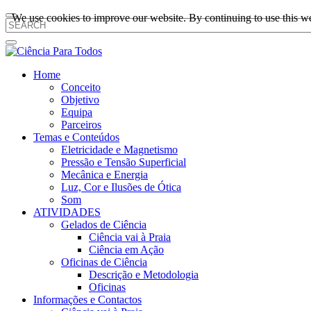
We use cookies to improve our website. By continuing to use this we
Home
Conceito
Objetivo
Equipa
Parceiros
Temas e Conteúdos
Eletricidade e Magnetismo
Pressão e Tensão Superficial
Mecânica e Energia
Luz, Cor e Ilusões de Ótica
Som
ATIVIDADES
Gelados de Ciência
Ciência vai à Praia
Ciência em Ação
Oficinas de Ciência
Descrição e Metodologia
Oficinas
Informações e Contactos