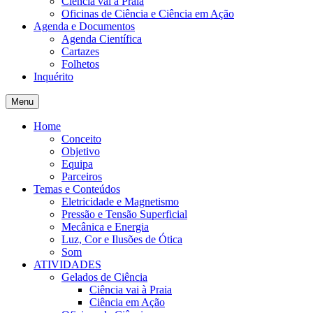
Ciência vai à Praia
Oficinas de Ciência e Ciência em Ação
Agenda e Documentos
Agenda Científica
Cartazes
Folhetos
Inquérito
Menu
Home
Conceito
Objetivo
Equipa
Parceiros
Temas e Conteúdos
Eletricidade e Magnetismo
Pressão e Tensão Superficial
Mecânica e Energia
Luz, Cor e Ilusões de Ótica
Som
ATIVIDADES
Gelados de Ciência
Ciência vai à Praia
Ciência em Ação