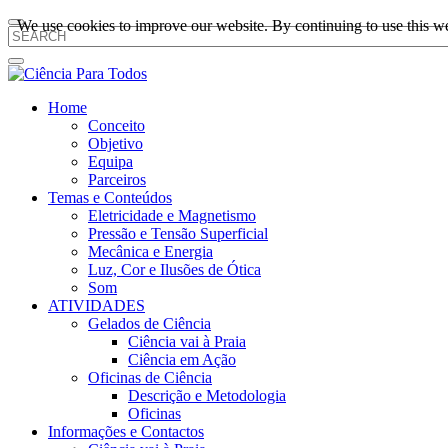
We use cookies to improve our website. By continuing to use this we
Home
Conceito
Objetivo
Equipa
Parceiros
Temas e Conteúdos
Eletricidade e Magnetismo
Pressão e Tensão Superficial
Mecânica e Energia
Luz, Cor e Ilusões de Ótica
Som
ATIVIDADES
Gelados de Ciência
Ciência vai à Praia
Ciência em Ação
Oficinas de Ciência
Descrição e Metodologia
Oficinas
Informações e Contactos