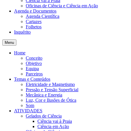
Ciência vai à Praia
Oficinas de Ciência e Ciência em Ação
Agenda e Documentos
Agenda Científica
Cartazes
Folhetos
Inquérito
Menu
Home
Conceito
Objetivo
Equipa
Parceiros
Temas e Conteúdos
Eletricidade e Magnetismo
Pressão e Tensão Superficial
Mecânica e Energia
Luz, Cor e Ilusões de Ótica
Som
ATIVIDADES
Gelados de Ciência
Ciência vai à Praia
Ciência em Ação