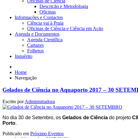
Oficinas de Ciência
Descrição e Metodologia
Oficinas
Informações e Contactos
Ciência vai à Praia
Oficinas de Ciência e Ciência em Ação
Agenda e Documentos
Agenda Científica
Cartazes
Folhetos
Inquérito
Home
Navegação
Gelados de Ciência no Aquaporto 2017 – 30 SETE
Escrito por
Administradora
No dia 30 de Setembro, os
Gelados de Ciência
do projeto
C
Porto
.
Publicado em
Próximo Eventos