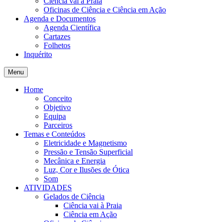
Ciência vai à Praia
Oficinas de Ciência e Ciência em Ação
Agenda e Documentos
Agenda Científica
Cartazes
Folhetos
Inquérito
Menu
Home
Conceito
Objetivo
Equipa
Parceiros
Temas e Conteúdos
Eletricidade e Magnetismo
Pressão e Tensão Superficial
Mecânica e Energia
Luz, Cor e Ilusões de Ótica
Som
ATIVIDADES
Gelados de Ciência
Ciência vai à Praia
Ciência em Ação