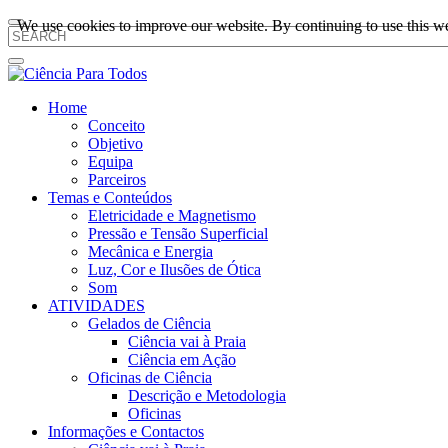
We use cookies to improve our website. By continuing to use this we
Home
Conceito
Objetivo
Equipa
Parceiros
Temas e Conteúdos
Eletricidade e Magnetismo
Pressão e Tensão Superficial
Mecânica e Energia
Luz, Cor e Ilusões de Ótica
Som
ATIVIDADES
Gelados de Ciência
Ciência vai à Praia
Ciência em Ação
Oficinas de Ciência
Descrição e Metodologia
Oficinas
Informações e Contactos