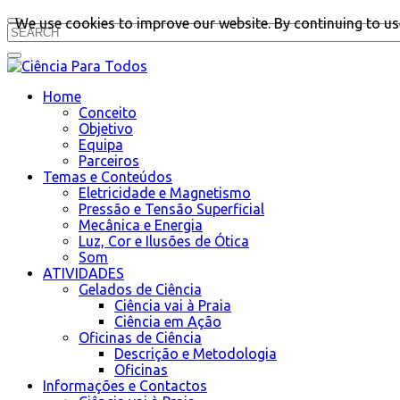
We use cookies to improve our website. By continuing to use
Home
Conceito
Objetivo
Equipa
Parceiros
Temas e Conteúdos
Eletricidade e Magnetismo
Pressão e Tensão Superficial
Mecânica e Energia
Luz, Cor e Ilusões de Ótica
Som
ATIVIDADES
Gelados de Ciência
Ciência vai à Praia
Ciência em Ação
Oficinas de Ciência
Descrição e Metodologia
Oficinas
Informações e Contactos