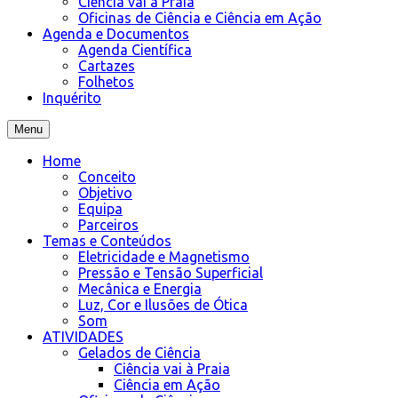
Ciência vai à Praia
Oficinas de Ciência e Ciência em Ação
Agenda e Documentos
Agenda Científica
Cartazes
Folhetos
Inquérito
Menu
Home
Conceito
Objetivo
Equipa
Parceiros
Temas e Conteúdos
Eletricidade e Magnetismo
Pressão e Tensão Superficial
Mecânica e Energia
Luz, Cor e Ilusões de Ótica
Som
ATIVIDADES
Gelados de Ciência
Ciência vai à Praia
Ciência em Ação