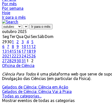
Por mês
Por semana
Hoje
Ir para o mês
Ir para o mês
outubro 2025
Seg
Ter
Qua
Qui
Sex
Sáb
Dom
29
30
1
2
3
4
5
6
7
8
9
10
11
12
13
14
15
16
17
18
19
20
21
22
23
24
25
26
27
28
29
30
31
1
2
Oficina de Ciência
Ciência Para Todos
é uma plataforma web que serve de supo
Divulgação das Ciências (em particular da Física).
Gelados de Ciência: Ciência em Ação
Gelados de Ciência: Ciência Vai à Praia
Todas as categorias...
Mostrar eventos de todas as categorias