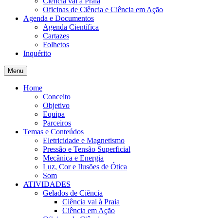
Ciência vai à Praia
Oficinas de Ciência e Ciência em Ação
Agenda e Documentos
Agenda Científica
Cartazes
Folhetos
Inquérito
Menu
Home
Conceito
Objetivo
Equipa
Parceiros
Temas e Conteúdos
Eletricidade e Magnetismo
Pressão e Tensão Superficial
Mecânica e Energia
Luz, Cor e Ilusões de Ótica
Som
ATIVIDADES
Gelados de Ciência
Ciência vai à Praia
Ciência em Ação