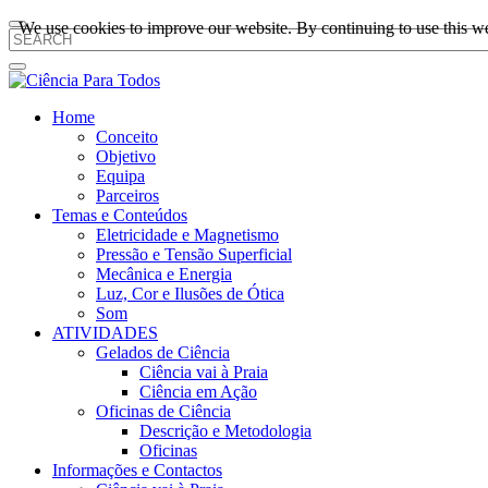
We use cookies to improve our website. By continuing to use this we
Home
Conceito
Objetivo
Equipa
Parceiros
Temas e Conteúdos
Eletricidade e Magnetismo
Pressão e Tensão Superficial
Mecânica e Energia
Luz, Cor e Ilusões de Ótica
Som
ATIVIDADES
Gelados de Ciência
Ciência vai à Praia
Ciência em Ação
Oficinas de Ciência
Descrição e Metodologia
Oficinas
Informações e Contactos