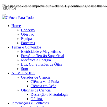
We use cookies to improve our website. By continuing to use this we
Home
Conceito
Objetivo
Equipa
Parceiros
Temas e Conteúdos
Eletricidade e Magnetismo
Pressão e Tensão Superficial
Mecânica e Energia
Luz, Cor e Ilusões de Ótica
Som
ATIVIDADES
Gelados de Ciência
Ciência vai à Praia
Ciência em Ação
Oficinas de Ciência
Descrição e Metodologia
Oficinas
Informações e Contactos