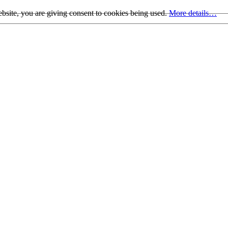
bsite, you are giving consent to cookies being used.
More details…