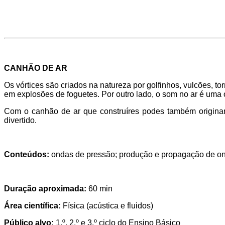
CANHÃO DE AR
Os vórtices são criados na natureza por golfinhos, vulcões,
em explosões de foguetes. Por outro lado, o som no ar é uma
Com o canhão de ar que construíres podes também originar 
divertido.
Conteúdos:
ondas de pressão; produção e propagação de ondas
Duração aproximada:
60 min
Área científica:
Física (acústica e fluidos)
Público alvo:
1.º, 2.º e 3.º ciclo do Ensino Básico