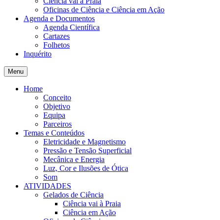
Ciência vai à Praia
Oficinas de Ciência e Ciência em Ação
Agenda e Documentos
Agenda Científica
Cartazes
Folhetos
Inquérito
Menu
Home
Conceito
Objetivo
Equipa
Parceiros
Temas e Conteúdos
Eletricidade e Magnetismo
Pressão e Tensão Superficial
Mecânica e Energia
Luz, Cor e Ilusões de Ótica
Som
ATIVIDADES
Gelados de Ciência
Ciência vai à Praia
Ciência em Ação