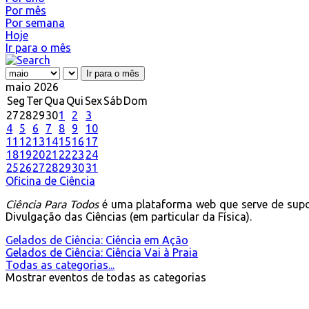
Por mês
Por semana
Hoje
Ir para o mês
Ir para o mês
maio 2026
Seg
Ter
Qua
Qui
Sex
Sáb
Dom
27
28
29
30
1
2
3
4
5
6
7
8
9
10
11
12
13
14
15
16
17
18
19
20
21
22
23
24
25
26
27
28
29
30
31
Oficina de Ciência
Ciência Para Todos
é uma plataforma web que serve de supo
Divulgação das Ciências (em particular da Física).
Gelados de Ciência: Ciência em Ação
Gelados de Ciência: Ciência Vai à Praia
Todas as categorias...
Mostrar eventos de todas as categorias