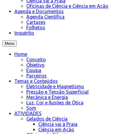
Ciência vai à Praia
Oficinas de Ciência e Ciência em Ação
Agenda e Documentos
Agenda Científica
Cartazes
Folhetos
Inquérito
Menu
Home
Conceito
Objetivo
Equipa
Parceiros
Temas e Conteúdos
Eletricidade e Magnetismo
Pressão e Tensão Superficial
Mecânica e Energia
Luz, Cor e Ilusões de Ótica
Som
ATIVIDADES
Gelados de Ciência
Ciência vai à Praia
Ciência em Ação