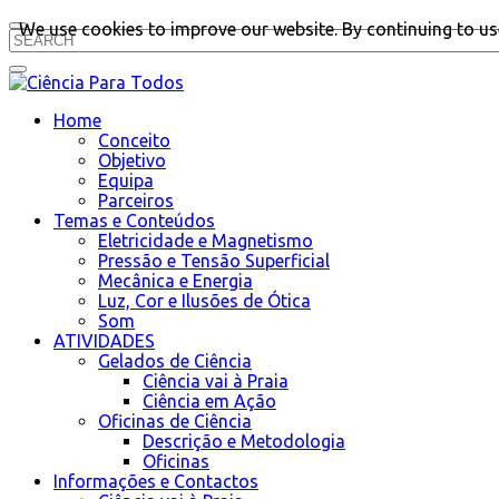
We use cookies to improve our website. By continuing to use
Home
Conceito
Objetivo
Equipa
Parceiros
Temas e Conteúdos
Eletricidade e Magnetismo
Pressão e Tensão Superficial
Mecânica e Energia
Luz, Cor e Ilusões de Ótica
Som
ATIVIDADES
Gelados de Ciência
Ciência vai à Praia
Ciência em Ação
Oficinas de Ciência
Descrição e Metodologia
Oficinas
Informações e Contactos