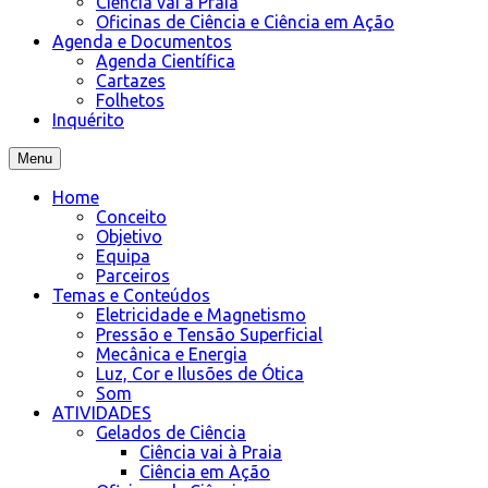
Ciência vai à Praia
Oficinas de Ciência e Ciência em Ação
Agenda e Documentos
Agenda Científica
Cartazes
Folhetos
Inquérito
Menu
Home
Conceito
Objetivo
Equipa
Parceiros
Temas e Conteúdos
Eletricidade e Magnetismo
Pressão e Tensão Superficial
Mecânica e Energia
Luz, Cor e Ilusões de Ótica
Som
ATIVIDADES
Gelados de Ciência
Ciência vai à Praia
Ciência em Ação