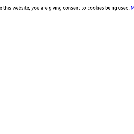
 this website, you are giving consent to cookies being used.
M