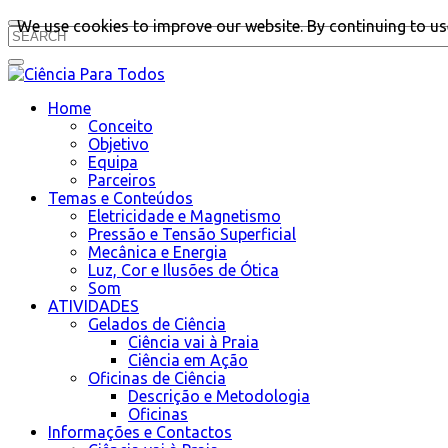
We use cookies to improve our website. By continuing to use
Home
Conceito
Objetivo
Equipa
Parceiros
Temas e Conteúdos
Eletricidade e Magnetismo
Pressão e Tensão Superficial
Mecânica e Energia
Luz, Cor e Ilusões de Ótica
Som
ATIVIDADES
Gelados de Ciência
Ciência vai à Praia
Ciência em Ação
Oficinas de Ciência
Descrição e Metodologia
Oficinas
Informações e Contactos