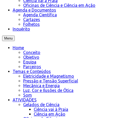
Ciência vai à Praia
Oficinas de Ciência e Ciência em Ação
Agenda e Documentos
Agenda Científica
Cartazes
Folhetos
Inquérito
Menu
Home
Conceito
Objetivo
Equipa
Parceiros
Temas e Conteúdos
Eletricidade e Magnetismo
Pressão e Tensão Superficial
Mecânica e Energia
Luz, Cor e Ilusões de Ótica
Som
ATIVIDADES
Gelados de Ciência
Ciência vai à Praia
Ciência em Ação