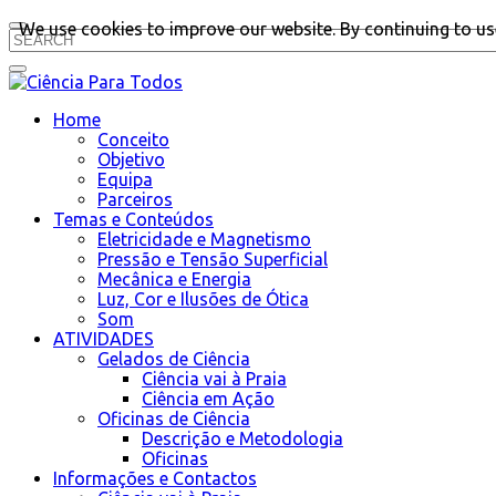
We use cookies to improve our website. By continuing to use
Home
Conceito
Objetivo
Equipa
Parceiros
Temas e Conteúdos
Eletricidade e Magnetismo
Pressão e Tensão Superficial
Mecânica e Energia
Luz, Cor e Ilusões de Ótica
Som
ATIVIDADES
Gelados de Ciência
Ciência vai à Praia
Ciência em Ação
Oficinas de Ciência
Descrição e Metodologia
Oficinas
Informações e Contactos