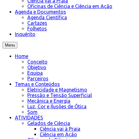
Ciência vai à Praia
Oficinas de Ciência e Ciência em Ação
Agenda e Documentos
Agenda Científica
Cartazes
Folhetos
Inquérito
Menu
Home
Conceito
Objetivo
Equipa
Parceiros
Temas e Conteúdos
Eletricidade e Magnetismo
Pressão e Tensão Superficial
Mecânica e Energia
Luz, Cor e Ilusões de Ótica
Som
ATIVIDADES
Gelados de Ciência
Ciência vai à Praia
Ciência em Ação