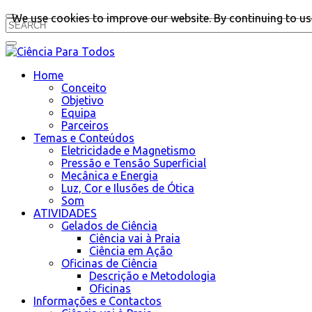
We use cookies to improve our website. By continuing to use
Home
Conceito
Objetivo
Equipa
Parceiros
Temas e Conteúdos
Eletricidade e Magnetismo
Pressão e Tensão Superficial
Mecânica e Energia
Luz, Cor e Ilusões de Ótica
Som
ATIVIDADES
Gelados de Ciência
Ciência vai à Praia
Ciência em Ação
Oficinas de Ciência
Descrição e Metodologia
Oficinas
Informações e Contactos